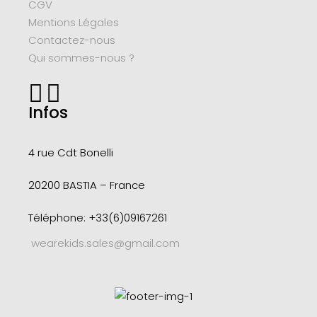
CGV
Mentions Légales
Contactez-nous
Qui sommes-nous ?
Infos
4 rue Cdt
Bonelli
20200 BASTIA – France
Téléphone: +33(6)09167261
wearekids.sales@gmail.com