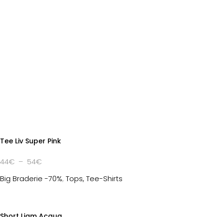
Tee Liv Super Pink
Plage
44
€
–
54
€
de
Big Braderie -70%
,
Tops, Tee-Shirts
prix :
44€
à
Short Liam Acqua