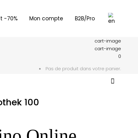
et -70%
Mon compte
B2B/Pro
0
Pas de produit dans votre panier.
othek 100
ino Online