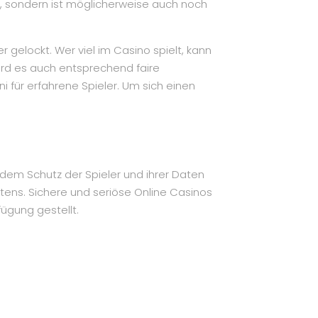
n, sondern ist möglicherweise auch noch
r gelockt. Wer viel im Casino spielt, kann
wird es auch entsprechend faire
 für erfahrene Spieler. Um sich einen
dem Schutz der Spieler und ihrer Daten
tens. Sichere und seriöse Online Casinos
ügung gestellt.