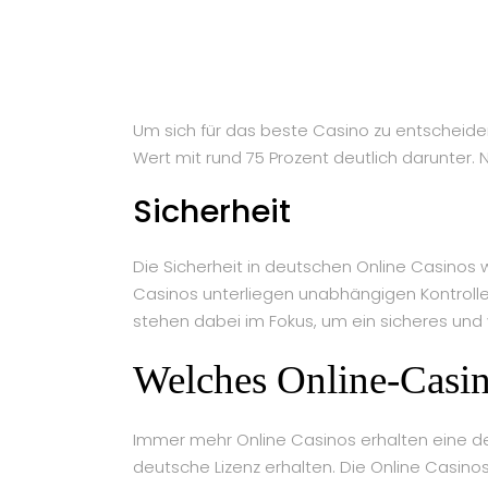
Um sich für das beste Casino zu entscheiden
Wert mit rund 75 Prozent deutlich darunter
Sicherheit
Die Sicherheit in deutschen Online Casinos 
Casinos unterliegen unabhängigen Kontrollen
stehen dabei im Fokus, um ein sicheres und 
Welches Online-Casino
Immer mehr Online Casinos erhalten eine d
deutsche Lizenz erhalten. Die Online Casino