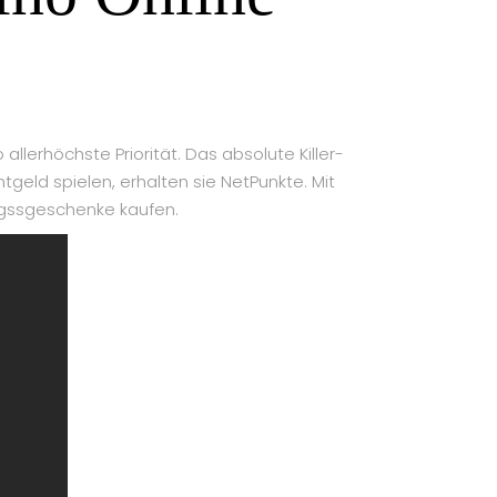
allerhöchste Priorität. Das absolute Killer-
geld spielen, erhalten sie NetPunkte. Mit
ngssgeschenke kaufen.