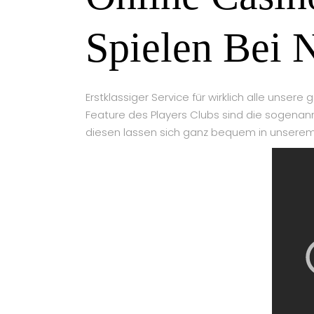
Spielen Bei 
Erstklassiger Service für wirklich alle unser
Feature des Players Clubs sind die sogenann
diesen lassen sich ganz bequem in unserem