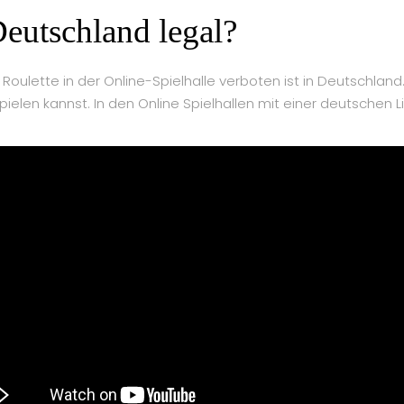
Deutschland legal?
e Roulette in der Online-Spielhalle verboten ist in Deutschlan
 spielen kannst. In den Online Spielhallen mit einer deutschen