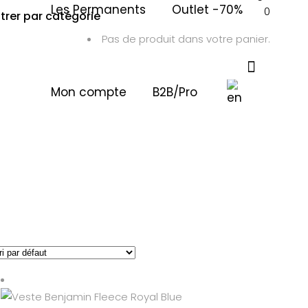
Les Permanents
Outlet -70%
0
iltrer par catégorie
Pas de produit dans votre panier.
Mon compte
B2B/Pro