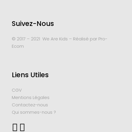
Suivez-Nous
© 2017 – 2021 We Are Kids – Réalisé par
Pro-
Ecom
Liens Utiles
CGV
Mentions Légales
Contactez-nous
Qui sommes-nous ?