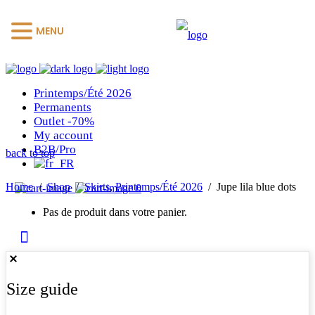
MENU
Printemps/Été 2026
Permanents
Outlet -70%
My account
B2B/Pro
back to top
Home
/
Shop
/
Skirts
,
Printemps/Été 2026
/
Jupe lila blue dots
0
Pas de produit dans votre panier.
Size guide