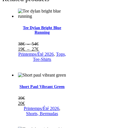
Tee Dylan Bright Blue
Running
Plage
38
€
–
54
€
de
Plage
19
€
–
27
€
prix :
de
Printemps/Été 2026
,
Tops,
38€
prix :
Tee-Shirts
à
19€
54€
à
27€
Short Paul Vibrant Green
39
€
20
€
Printemps/Été 2026
,
Shorts, Bermudas