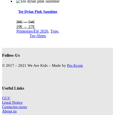
Tee Dylan Pink Sunshine
Plage
38
€
–
54
€
de
Plage
19
€
–
27
€
prix :
de
Printemps/Été 2026
,
Tops,
38€
prix :
Tee-Shirts
à
19€
54€
à
27€
Follow-Us
© 2017 – 2021 We Are Kids – Made by
Pro-Ecom
Useful Links
CGV
Legal Notice
Contactez-nous
About us