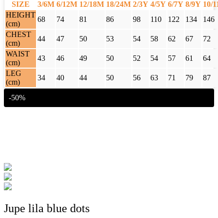
SIZE
3/6M
6/12M
12/18M
18/24M
2/3Y
4/5Y
6/7Y
8/9Y
10/
HEIGHT
68
74
81
86
98
110
122
134
146
(cm)
CHEST
44
47
50
53
54
58
62
67
72
(cm)
WAIST
43
46
49
50
52
54
57
61
64
(cm)
LEG
34
40
44
50
56
63
71
79
87
(cm)
-50%
Jupe lila blue dots