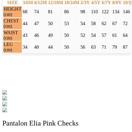
SIZE
3/6M
6/12M
12/18M
18/24M
2/3Y
4/5Y
6/7Y
8/9Y
10/
HEIGHT
68
74
81
86
98
110
122
134
146
(cm)
CHEST
44
47
50
53
54
58
62
67
72
(cm)
WAIST
43
46
49
50
52
54
57
61
64
(cm)
LEG
34
40
44
50
56
63
71
79
87
(cm)
Pantalon Elia Pink Checks