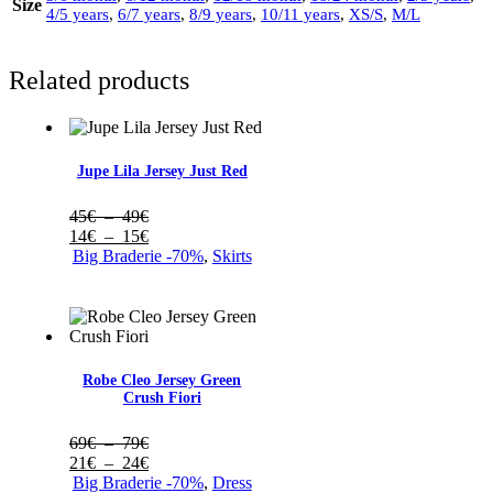
Size
4/5 years
,
6/7 years
,
8/9 years
,
10/11 years
,
XS/S
,
M/L
Related products
Jupe Lila Jersey Just Red
Plage
45
€
–
49
€
de
Plage
14
€
–
15
€
prix :
de
Big Braderie -70%
,
Skirts
45€
prix :
à
14€
49€
à
15€
Robe Cleo Jersey Green
Crush Fiori
Plage
69
€
–
79
€
de
Plage
21
€
–
24
€
prix :
de
Big Braderie -70%
,
Dress