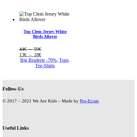
69€
prix :
à
21€
79€
à
24€
Top Clem Jersey White
Birds Allover
Plage
44
€
–
59
€
de
Plage
13
€
–
18
€
prix :
de
Big Braderie -70%
,
Tops,
44€
prix :
Tee-Shirts
à
13€
59€
à
18€
Follow-Us
© 2017 – 2021 We Are Kids – Made by
Pro-Ecom
Useful Links