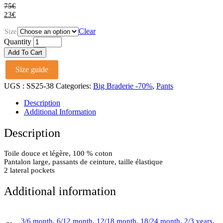
75
€
23
€
Clear
Size
Pantalon
Quantity
Elia
Add To Cart
Pink
Checks
Size guide
quantity
UGS :
SS25-38
Categories:
Big Braderie -70%
,
Pants
Description
Additional Information
Description
Toile douce et légère, 100 % coton
Pantalon large, passants de ceinture, taille élastique
2 lateral pockets
Additional information
3/6 month
,
6/12 month
,
12/18 month
,
18/24 month
,
2/3 years
,