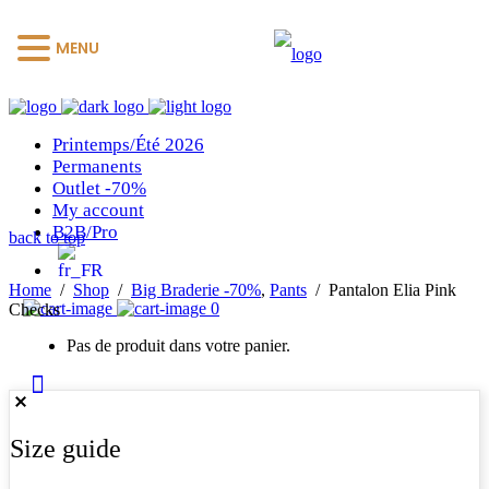
MENU
Printemps/Été 2026
Permanents
Outlet -70%
My account
B2B/Pro
back to top
Home
/
Shop
/
Big Braderie -70%
,
Pants
/
Pantalon Elia Pink
0
Checks
Pas de produit dans votre panier.
Size guide