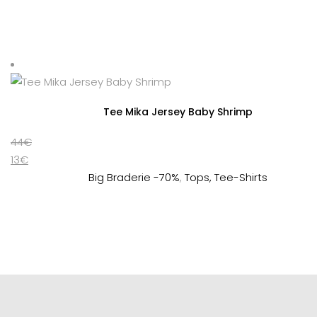
13€
à
à
64€
19€
Tee Mika Jersey Baby Shrimp
44
€
13
€
Big Braderie -70%
,
Tops, Tee-Shirts