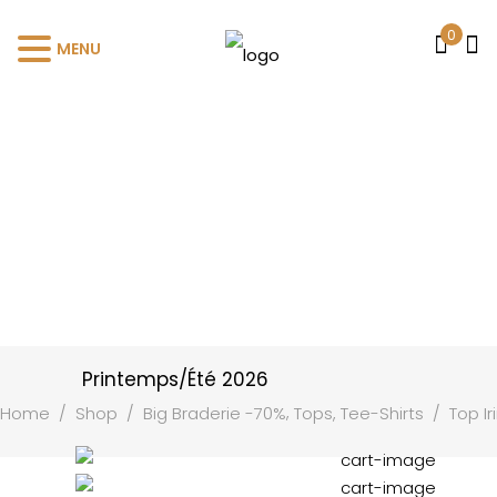
0
MENU
Printemps/Été 2026
,
Home
/
Shop
/
Big Braderie -70%
Tops, Tee-Shirts
/
Top I