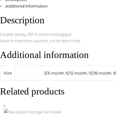
Additional Information
Description
Double jersey, 100 % coton biologique
Haut à manches courtes, col et dos ronds
Additional information
Size
3/6 month
,
6/12 month
,
12/18 month
,
1
Related products