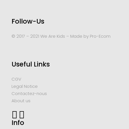
Follow-Us
© 2017 – 2021 We Are Kids – Made by
Pro-Ecom
Useful Links
CGV
Legal Notice
Contactez-nous
About us
Info