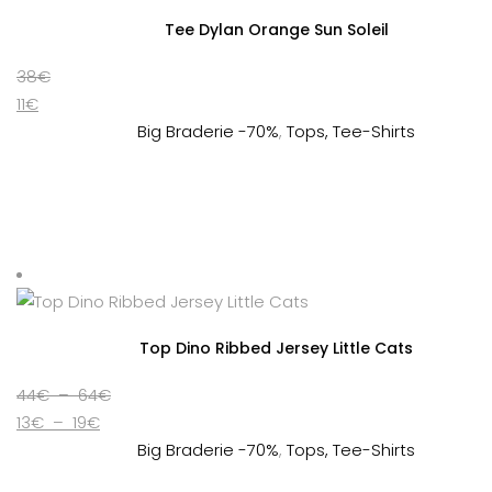
Tee Dylan Orange Sun Soleil
38
€
11
€
Big Braderie -70%
,
Tops, Tee-Shirts
Top Dino Ribbed Jersey Little Cats
Plage
44
€
–
64
€
Plage
de
13
€
–
19
€
de
prix :
Big Braderie -70%
,
Tops, Tee-Shirts
prix :
44€