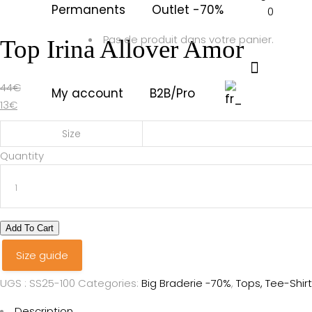
Permanents
Outlet -70%
0
Pas de produit dans votre panier.
Top Irina Allover Amor
44
€
My account
B2B/Pro
13
€
Size
Top
Quantity
Irina
Allover
Amor
quantity
Add To Cart
Size guide
UGS :
SS25-100
Categories:
Big Braderie -70%
,
Tops, Tee-Shir
Description