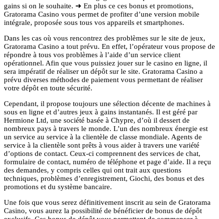
gains si on le souhaite. ➜ En plus ce ces bonus et promotions,
Gratorama Casino vous permet de profiter d’une version mobile
intégrale, proposée sous tous vos appareils et smartphones.
Dans les cas où vous rencontrez des problèmes sur le site de jeux,
Gratorama Casino a tout prévu. En effet, l’opérateur vous propose de
répondre à tous vos problèmes à l’aide d’un service client
opérationnel. Afin que vous puissiez jouer sur le casino en ligne, il
sera impératif de réaliser un dépôt sur le site. Gratorama Casino a
prévu diverses méthodes de paiement vous permettant de réaliser
votre dépôt en toute sécurité.
Cependant, il propose toujours une sélection décente de machines à
sous en ligne et d’autres jeux à gains instantanés. Il est géré par
Hermione Ltd, une société basée à Chypre, d’où il dessert de
nombreux pays à travers le monde. L’un des nombreux énergie est
un service au service à la clientèle de classe mondiale. Agents de
service à la clientèle sont prêts à vous aider à travers une variété
d’options de contact. Ceux-ci comprennent des services de chat,
formulaire de contact, numéro de téléphone et page d’aide. Il a reçu
des demandes, y compris celles qui ont trait aux questions
techniques, problèmes d’enregistrement, Giochi, des bonus et des
promotions et du système bancaire.
Une fois que vous serez définitivement inscrit au sein de Gratorama
Casino, vous aurez la possibilité de bénéficier de bonus de dépôt
exclusifs. Ces bonus de dépôt vous permettent de commencer à