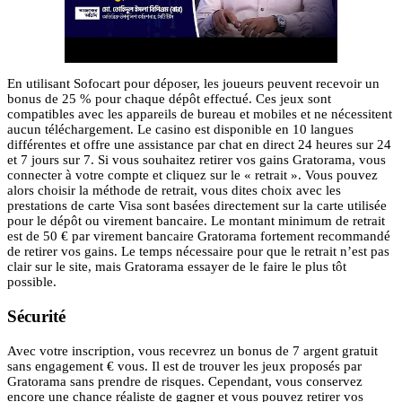
En utilisant Sofocart pour déposer, les joueurs peuvent recevoir un
bonus de 25 % pour chaque dépôt effectué. Ces jeux sont
compatibles avec les appareils de bureau et mobiles et ne nécessitent
aucun téléchargement. Le casino est disponible en 10 langues
différentes et offre une assistance par chat en direct 24 heures sur 24
et 7 jours sur 7. Si vous souhaitez retirer vos gains Gratorama, vous
connecter à votre compte et cliquez sur le « retrait ». Vous pouvez
alors choisir la méthode de retrait, vous dites choix avec les
prestations de carte Visa sont basées directement sur la carte utilisée
pour le dépôt ou virement bancaire. Le montant minimum de retrait
est de 50 € par virement bancaire Gratorama fortement recommandé
de retirer vos gains. Le temps nécessaire pour que le retrait n’est pas
clair sur le site, mais Gratorama essayer de le faire le plus tôt
possible.
Sécurité
Avec votre inscription, vous recevrez un bonus de 7 argent gratuit
sans engagement € vous. Il est de trouver les jeux proposés par
Gratorama sans prendre de risques. Cependant, vous conservez
encore une chance réaliste de gagner et vous pouvez retirer vos