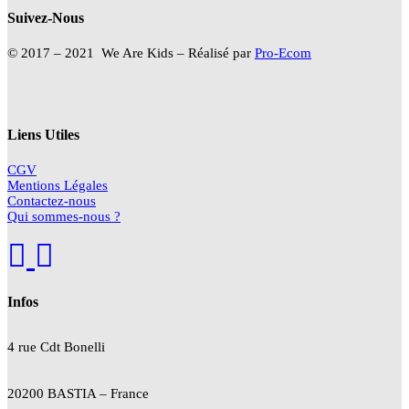
Suivez-Nous
© 2017 – 2021 We Are Kids – Réalisé par
Pro-Ecom
Liens Utiles
CGV
Mentions Légales
Contactez-nous
Qui sommes-nous ?
Infos
4 rue Cdt
Bonelli
20200 BASTIA – France