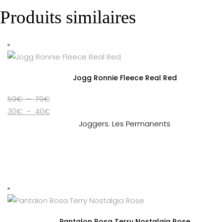
Produits similaires
Jogg Ronnie Fleece Real Red
Plage
59
€
–
79
€
de
Plage
30
€
–
40
€
prix :
de
Joggers
,
Les Permanents
59€
prix :
à
30€
79€
à
40€
Pantalon Rosa Terry Nostalgia Rose