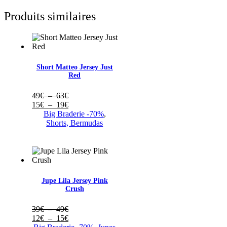
Produits similaires
Short Matteo Jersey Just
Red
Plage
49
€
–
63
€
de
Plage
15
€
–
19
€
prix :
de
Big Braderie -70%
,
49€
prix :
Shorts, Bermudas
à
15€
63€
à
19€
Jupe Lila Jersey Pink
Crush
Plage
39
€
–
49
€
de
Plage
12
€
–
15
€
prix :
de