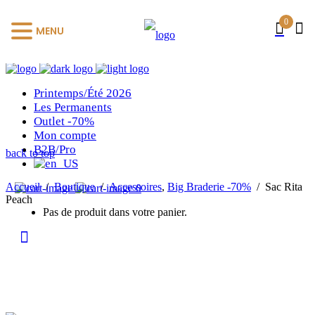
0
MENU
Printemps/Été 2026
Les Permanents
Outlet -70%
Mon compte
B2B/Pro
back to top
Accueil
/
Boutique
/
Accessoires
,
Big Braderie -70%
/
Sac Rita
0
Peach
Pas de produit dans votre panier.