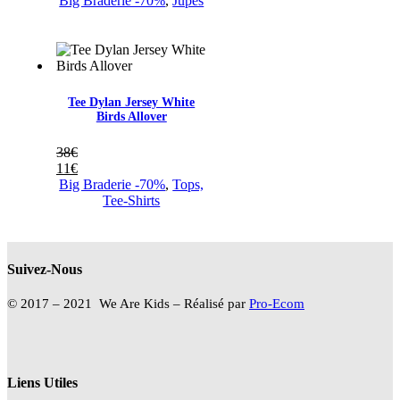
Big Braderie -70%
,
Jupes
39€
prix :
à
12€
49€
à
15€
Tee Dylan Jersey White
Birds Allover
38
€
11
€
Big Braderie -70%
,
Tops,
Tee-Shirts
Suivez-Nous
© 2017 – 2021 We Are Kids – Réalisé par
Pro-Ecom
Liens Utiles