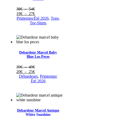
Plage
38
€
–
54
€
de
Plage
19
€
–
27
€
prix :
de
Printemps/Été 2026
,
Tops,
38€
prix :
Tee-Shirts
à
19€
54€
à
27€
Debardeur Marcel Baby
Blue Los Peces
Plage
39
€
–
49
€
de
Plage
20
€
–
25
€
prix :
de
Débardeurs
,
Printemps/
39€
prix :
Été 2026
à
20€
49€
à
25€
Debardeur Marcel Antique
White Sunshine