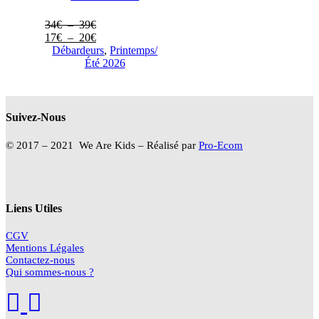
Plage
34
€
–
39
€
de
Plage
17
€
–
20
€
prix :
de
Débardeurs
,
Printemps/
34€
prix :
Été 2026
à
17€
39€
à
20€
Suivez-Nous
© 2017 – 2021 We Are Kids – Réalisé par
Pro-Ecom
Liens Utiles
CGV
Mentions Légales
Contactez-nous
Qui sommes-nous ?