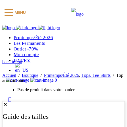
MENU
Printemps/Été 2026
Les Permanents
Outlet -70%
Mon compte
B2B/Pro
back to top
Accueil
/
Boutique
/
Printemps/Été 2026
,
Tops, Tee-Shirts
/
Top
0
aria carbone
Pas de produit dans votre panier.
Guide des tailles