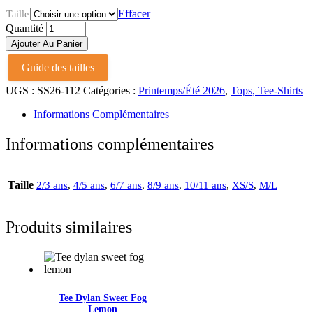
prix :
de
44€
prix :
Effacer
Taille
à
22€
Top
Quantité
52€
à
aria
Ajouter Au Panier
carbone
26€
quantité
Guide des tailles
UGS :
SS26-112
Catégories :
Printemps/Été 2026
,
Tops, Tee-Shirts
Informations Complémentaires
Informations complémentaires
Taille
2/3 ans
,
4/5 ans
,
6/7 ans
,
8/9 ans
,
10/11 ans
,
XS/S
,
M/L
Produits similaires
Tee Dylan Sweet Fog
Lemon