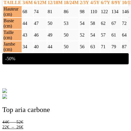
TAILLE
3/6M
6/12M
12/18M
18/24M
2/3Y
4/5Y
6/7Y
8/9Y
10/
Hauteur
68
74
81
86
98
110
122
134
146
(cm)
Buste
44
47
50
53
54
58
62
67
72
(cm)
Taille
43
46
49
50
52
54
57
61
64
(cm)
Jambe
34
40
44
50
56
63
71
79
87
(cm)
-50%
Top aria carbone
Plage
44
€
–
52
€
de
Plage
22
€
–
26
€