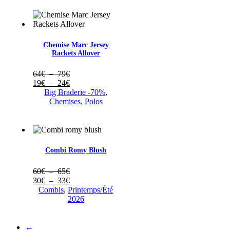
64€
à
32€
Chemise Marc Jersey
Rackets Allover
Plage
64
€
–
79
€
de
Plage
19
€
–
24
€
prix :
de
Big Braderie -70%
,
64€
prix :
Chemises, Polos
à
19€
79€
à
24€
Combi Romy Blush
Plage
60
€
–
65
€
de
Plage
30
€
–
33
€
prix :
de
Combis
,
Printemps/Été
60€
prix :
2026
à
30€
65€
à
33€
←