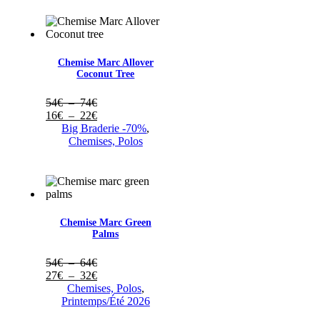
Chemise Marc Allover
Coconut Tree
Plage
54
€
–
74
€
de
Plage
16
€
–
22
€
prix :
de
Big Braderie -70%
,
54€
prix :
Chemises, Polos
à
16€
74€
à
22€
Chemise Marc Green
Palms
Plage
54
€
–
64
€
de
Plage
27
€
–
32
€
prix :
de
Chemises, Polos
,
54€
prix :
Printemps/Été 2026
à
27€