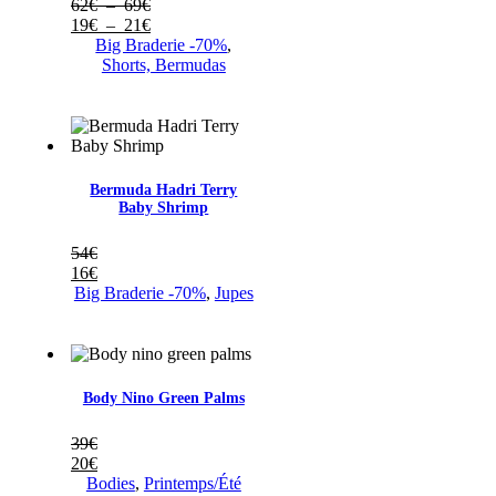
Plage
62
€
–
69
€
de
Plage
19
€
–
21
€
prix :
de
Big Braderie -70%
,
62€
prix :
Shorts, Bermudas
à
19€
69€
à
21€
Bermuda Hadri Terry
Baby Shrimp
54
€
16
€
Big Braderie -70%
,
Jupes
Body Nino Green Palms
39
€
20
€
Bodies
,
Printemps/Été