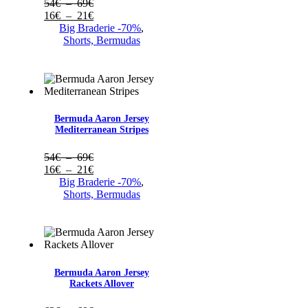
Plage
54
€
–
69
€
de
Plage
16
€
–
21
€
prix :
de
Big Braderie -70%
,
54€
prix :
Shorts, Bermudas
à
16€
69€
à
21€
Bermuda Aaron Jersey
Mediterranean Stripes
Plage
54
€
–
69
€
de
Plage
16
€
–
21
€
prix :
de
Big Braderie -70%
,
54€
prix :
Shorts, Bermudas
à
16€
69€
à
21€
Bermuda Aaron Jersey
Rackets Allover