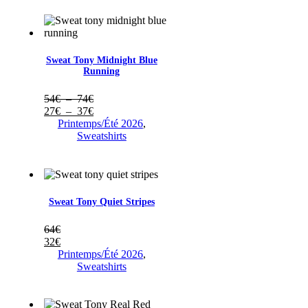
79€
à
40€
Sweat Tony Midnight Blue
Running
Plage
54
€
–
74
€
de
Plage
27
€
–
37
€
prix :
de
Printemps/Été 2026
,
54€
prix :
Sweatshirts
à
27€
74€
à
37€
Sweat Tony Quiet Stripes
64
€
32
€
Printemps/Été 2026
,
Sweatshirts