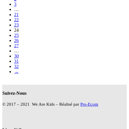
3
…
21
22
23
24
25
26
27
…
30
31
32
→
Suivez-Nous
© 2017 – 2021 We Are Kids – Réalisé par
Pro-Ecom