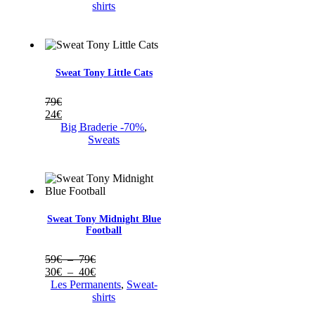
59€
prix :
shirts
à
30€
79€
à
40€
Sweat Tony Little Cats
79
€
24
€
Big Braderie -70%
,
Sweats
Sweat Tony Midnight Blue
Football
Plage
59
€
–
79
€
de
Plage
30
€
–
40
€
prix :
de
Les Permanents
,
Sweat-
59€
prix :
shirts
à
30€