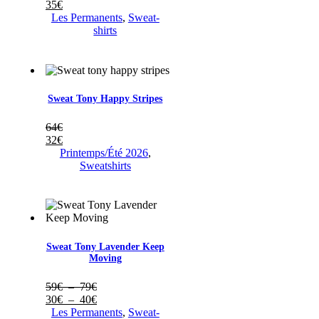
35
€
Les Permanents
,
Sweat-
shirts
Sweat Tony Happy Stripes
64
€
32
€
Printemps/Été 2026
,
Sweatshirts
Sweat Tony Lavender Keep
Moving
Plage
59
€
–
79
€
de
Plage
30
€
–
40
€
prix :
de
Les Permanents
,
Sweat-