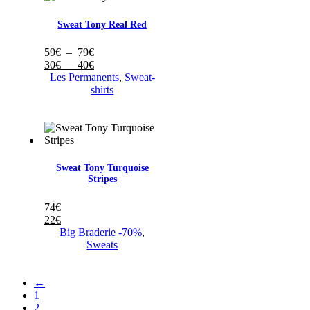
Sweat Tony Real Red
Plage
59
€
–
79
€
de
Plage
30
€
–
40
€
prix :
de
Les Permanents
,
Sweat-
59€
prix :
shirts
à
30€
79€
à
40€
Sweat Tony Turquoise
Stripes
74
€
22
€
Big Braderie -70%
,
Sweats
←
1
2