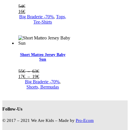
54
€
16
€
Big Braderie -70%
,
Tops,
Tee-Shirts
Short Matteo Jersey Baby
Sun
Plage
55
€
–
63
€
de
Plage
17
€
–
19
€
prix :
de
Big Braderie -70%
,
55€
prix :
Shorts, Bermudas
à
17€
63€
à
19€
Follow-Us
© 2017 – 2021 We Are Kids – Made by
Pro-Ecom