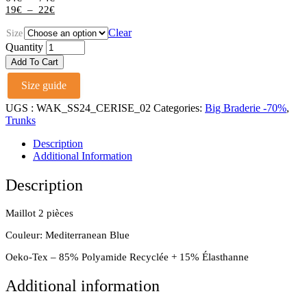
de
Plage
19
€
–
22
€
prix :
de
64€
prix :
Clear
Size
à
19€
Maillot
Quantity
74€
à
2
Add To Cart
Pieces
22€
Cerise
Size guide
Mediterranean
Blue
UGS :
WAK_SS24_CERISE_02
Categories:
Big Braderie -70%
,
quantity
Trunks
Description
Additional Information
Description
Maillot 2 pièces
Couleur: Mediterranean Blue
Oeko-Tex – 85% Polyamide Recyclée + 15% Élasthanne
Additional information