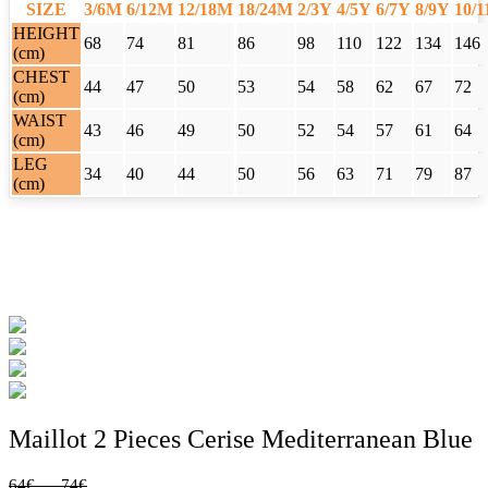
SIZE
3/6M
6/12M
12/18M
18/24M
2/3Y
4/5Y
6/7Y
8/9Y
10/
HEIGHT
68
74
81
86
98
110
122
134
146
(cm)
CHEST
44
47
50
53
54
58
62
67
72
(cm)
WAIST
43
46
49
50
52
54
57
61
64
(cm)
LEG
34
40
44
50
56
63
71
79
87
(cm)
Maillot 2 Pieces Cerise Mediterranean Blue
Plage
64
€
–
74
€