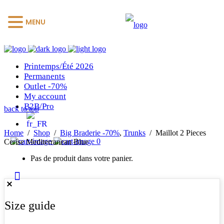
MENU
Printemps/Été 2026
Permanents
Outlet -70%
My account
B2B/Pro
back to top
Home
/
Shop
/
Big Braderie -70%
,
Trunks
/
Maillot 2 Pieces
0
Cerise Mediterranean Blue
Pas de produit dans votre panier.
Size guide