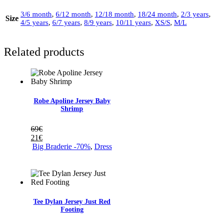
3/6 month
,
6/12 month
,
12/18 month
,
18/24 month
,
2/3 years
,
Size
4/5 years
,
6/7 years
,
8/9 years
,
10/11 years
,
XS/S
,
M/L
Related products
Robe Apoline Jersey Baby
Shrimp
69
€
21
€
Big Braderie -70%
,
Dress
Tee Dylan Jersey Just Red
Footing