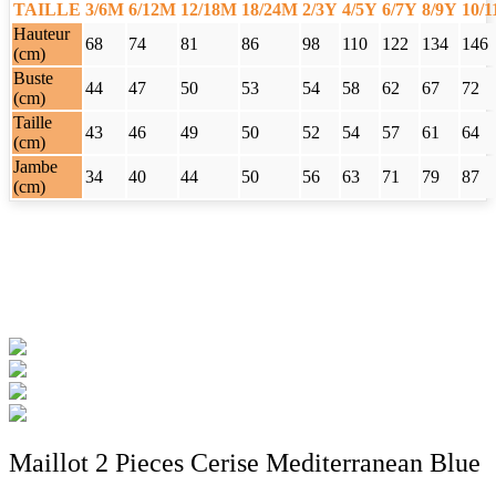
TAILLE
3/6M
6/12M
12/18M
18/24M
2/3Y
4/5Y
6/7Y
8/9Y
10/
Hauteur
68
74
81
86
98
110
122
134
146
(cm)
Buste
44
47
50
53
54
58
62
67
72
(cm)
Taille
43
46
49
50
52
54
57
61
64
(cm)
Jambe
34
40
44
50
56
63
71
79
87
(cm)
Maillot 2 Pieces Cerise Mediterranean Blue