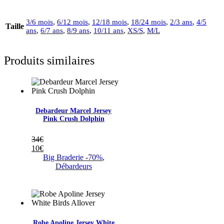
3/6 mois
,
6/12 mois
,
12/18 mois
,
18/24 mois
,
2/3 ans
,
4/5
Taille
ans
,
6/7 ans
,
8/9 ans
,
10/11 ans
,
XS/S
,
M/L
Produits similaires
Debardeur Marcel Jersey
Pink Crush Dolphin
34
€
10
€
Big Braderie -70%
,
Débardeurs
Robe Apoline Jersey White