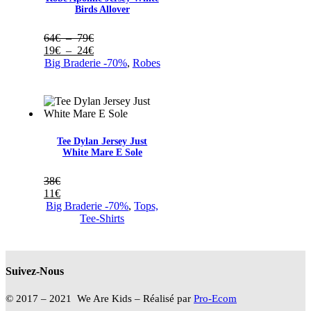
Birds Allover
Plage
64
€
–
79
€
de
Plage
19
€
–
24
€
prix :
de
Big Braderie -70%
,
Robes
64€
prix :
à
19€
79€
à
24€
Tee Dylan Jersey Just
White Mare E Sole
38
€
11
€
Big Braderie -70%
,
Tops,
Tee-Shirts
Suivez-Nous
© 2017 – 2021 We Are Kids – Réalisé par
Pro-Ecom