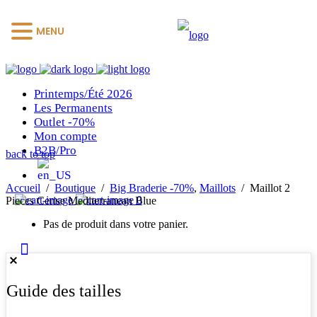
MENU
Printemps/Été 2026
Les Permanents
Outlet -70%
Mon compte
B2B/Pro
back to top
Accueil
/
Boutique
/
Big Braderie -70%
,
Maillots
/
Maillot 2
0
Pieces Cerise Mediterranean Blue
Pas de produit dans votre panier.
Guide des tailles