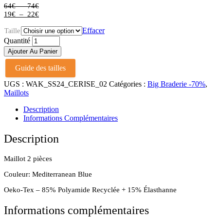
Plage
64
€
–
74
€
de
Plage
19
€
–
22
€
prix :
de
64€
prix :
Effacer
Taille
à
19€
Maillot
Quantité
74€
à
2
Ajouter Au Panier
Pieces
22€
Cerise
Guide des tailles
Mediterranean
Blue
UGS :
WAK_SS24_CERISE_02
Catégories :
Big Braderie -70%
,
quantité
Maillots
Description
Informations Complémentaires
Description
Maillot 2 pièces
Couleur: Mediterranean Blue
Oeko-Tex – 85% Polyamide Recyclée + 15% Élasthanne
Informations complémentaires