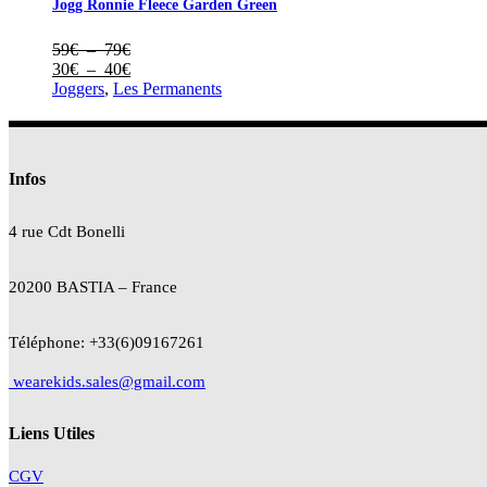
Jogg Ronnie Fleece Garden Green
27€
Plage
59
€
–
79
€
de
Plage
30
€
–
40
€
prix :
de
Joggers
,
Les Permanents
59€
prix :
à
30€
79€
à
40€
Infos
4 rue Cdt
Bonelli
20200 BASTIA – France
Téléphone: +33(6)09167261
wearekids.sales@gmail.com
Liens Utiles
CGV