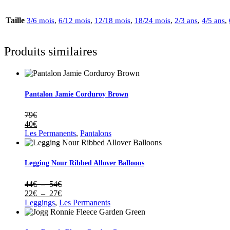
Taille
3/6 mois
,
6/12 mois
,
12/18 mois
,
18/24 mois
,
2/3 ans
,
4/5 ans
,
Produits similaires
Pantalon Jamie Corduroy Brown
79
€
40
€
Les Permanents
,
Pantalons
Legging Nour Ribbed Allover Balloons
Plage
44
€
–
54
€
de
Plage
22
€
–
27
€
prix :
de
Leggings
,
Les Permanents
44€
prix :
à
22€
54€
à