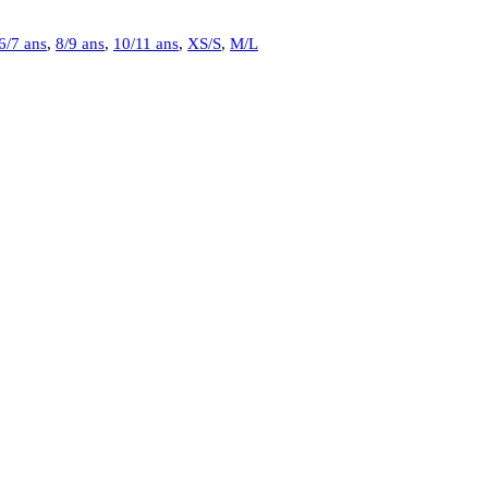
6/7 ans
,
8/9 ans
,
10/11 ans
,
XS/S
,
M/L