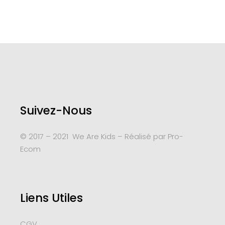
à
54€
27€
Suivez-Nous
© 2017 – 2021 We Are Kids – Réalisé par
Pro-
Ecom
Liens Utiles
CGV