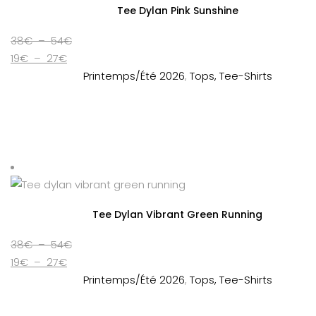
Tee Dylan Pink Sunshine
Plage
38
€
–
54
€
Plage
de
19
€
–
27
€
de
prix :
Printemps/Été 2026
,
Tops, Tee-Shirts
prix :
38€
19€
à
à
54€
27€
Tee Dylan Vibrant Green Running
Plage
38
€
–
54
€
Plage
de
19
€
–
27
€
de
prix :
Printemps/Été 2026
,
Tops, Tee-Shirts
prix :
38€
19€
à