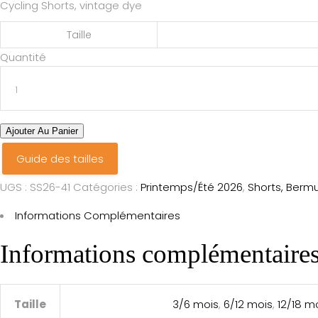
Cycling Shorts, vintage dye
17€
à
à
49€
Taille
25€
Cycliste
Quantité
eddy
blue
dots
quantité
Ajouter Au Panier
Guide des tailles
UGS :
SS26-41
Catégories :
Printemps/Été 2026
,
Shorts, Berm
Informations Complémentaires
Informations complémentaire
Taille
3/6 mois
,
6/12 mois
,
12/18 m