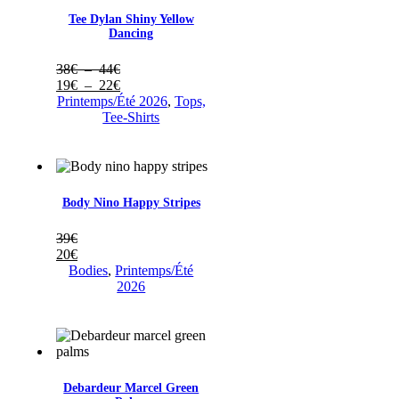
Tee Dylan Shiny Yellow
Dancing
Plage
38
€
–
44
€
de
Plage
19
€
–
22
€
prix :
de
Printemps/Été 2026
,
Tops,
38€
prix :
Tee-Shirts
à
19€
44€
à
22€
Body Nino Happy Stripes
39
€
20
€
Bodies
,
Printemps/Été
2026
Debardeur Marcel Green