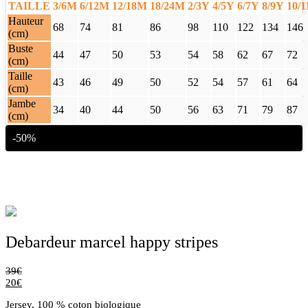
TAILLE
3/6M
6/12M
12/18M
18/24M
2/3Y
4/5Y
6/7Y
8/9Y
10/
Hauteur
68
74
81
86
98
110
122
134
146
(cm)
Buste
44
47
50
53
54
58
62
67
72
(cm)
Taille
43
46
49
50
52
54
57
61
64
(cm)
Jambe
34
40
44
50
56
63
71
79
87
(cm)
-50%
Debardeur marcel happy stripes
39
€
20
€
Jersey, 100 % coton biologique