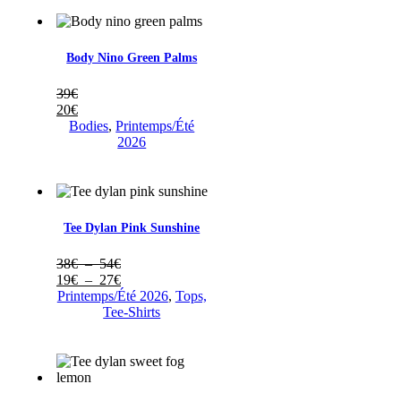
Body Nino Green Palms
39
€
20
€
Bodies
,
Printemps/Été
2026
Tee Dylan Pink Sunshine
Plage
38
€
–
54
€
de
Plage
19
€
–
27
€
prix :
de
Printemps/Été 2026
,
Tops,
38€
prix :
Tee-Shirts
à
19€
54€
à
27€