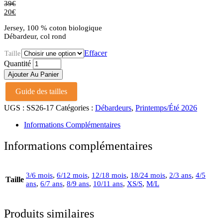
39
€
20
€
Jersey, 100 % coton biologique
Débardeur, col rond
Effacer
Taille
Debardeur
Quantité
marcel
Ajouter Au Panier
pink
dancing
Guide des tailles
quantité
UGS :
SS26-17
Catégories :
Débardeurs
,
Printemps/Été 2026
Informations Complémentaires
Informations complémentaires
3/6 mois
,
6/12 mois
,
12/18 mois
,
18/24 mois
,
2/3 ans
,
4/5
Taille
ans
,
6/7 ans
,
8/9 ans
,
10/11 ans
,
XS/S
,
M/L
Produits similaires