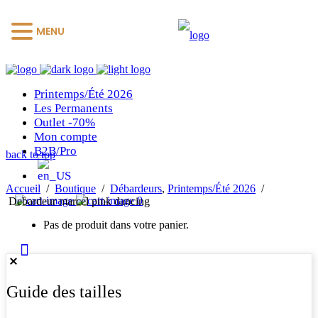
MENU
Printemps/Été 2026
Les Permanents
Outlet -70%
Mon compte
B2B/Pro
back to top
Accueil
/
Boutique
/
Débardeurs
,
Printemps/Été 2026
/
0
Debardeur marcel pink dancing
Pas de produit dans votre panier.
Guide des tailles