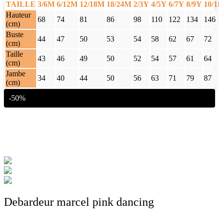
TAILLE
3/6M
6/12M
12/18M
18/24M
2/3Y
4/5Y
6/7Y
8/9Y
10/
Hauteur
68
74
81
86
98
110
122
134
146
(cm)
Buste
44
47
50
53
54
58
62
67
72
(cm)
Taille
43
46
49
50
52
54
57
61
64
(cm)
Jambe
34
40
44
50
56
63
71
79
87
(cm)
-50%
Debardeur marcel pink dancing