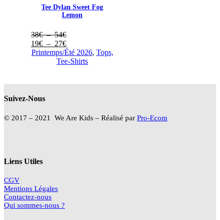
Tee Dylan Sweet Fog
Lemon
Plage
38
€
–
54
€
de
Plage
19
€
–
27
€
prix :
de
Printemps/Été 2026
,
Tops,
38€
prix :
Tee-Shirts
à
19€
54€
à
27€
Suivez-Nous
© 2017 – 2021 We Are Kids – Réalisé par
Pro-Ecom
Liens Utiles
CGV
Mentions Légales
Contactez-nous
Qui sommes-nous ?