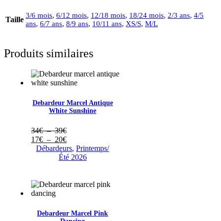
3/6 mois
,
6/12 mois
,
12/18 mois
,
18/24 mois
,
2/3 ans
,
4/5
Taille
ans
,
6/7 ans
,
8/9 ans
,
10/11 ans
,
XS/S
,
M/L
Produits similaires
Debardeur Marcel Antique
White Sunshine
Plage
34
€
–
39
€
de
Plage
17
€
–
20
€
prix :
de
Débardeurs
,
Printemps/
34€
prix :
Été 2026
à
17€
39€
à
20€
Debardeur Marcel Pink