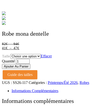
Robe mona dentelle
Plage
82
€
–
94
€
de
Plage
41
€
–
47
€
prix :
de
82€
prix :
Effacer
Taille
à
41€
Robe
Quantité
94€
à
mona
Ajouter Au Panier
dentelle
47€
quantité
Guide des tailles
UGS :
SS26-117
Catégories :
Printemps/Été 2026
,
Robes
Informations Complémentaires
Informations complémentaires