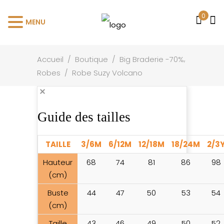
0
MENU
,
Accueil
/
Boutique
/
Big Braderie -70%
Robes
/
Robe Suzy Volcano
Guide des tailles
TAILLE
3/6M
6/12M
12/18M
18/24M
2/3
Hauteur
68
74
81
86
98
(cm)
Buste
44
47
50
53
54
(cm)
Taille
43
46
49
50
52