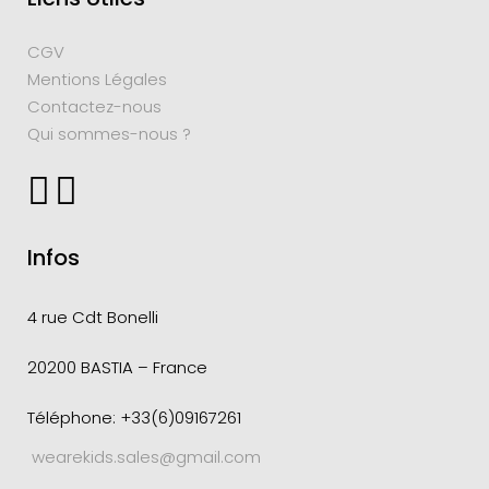
CGV
Mentions Légales
Contactez-nous
Qui sommes-nous ?
Infos
4 rue Cdt
Bonelli
20200 BASTIA – France
Téléphone: +33(6)09167261
wearekids.sales@gmail.com