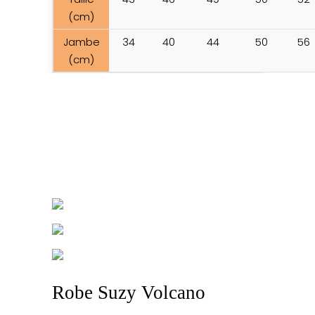
(cm)
Jambe
34
40
44
50
56
(cm)
Robe Suzy Volcano