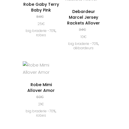
Robe Gaby Terry
Baby Pink
Debardeur
84
€
Marcel Jersey
Rackets Allover
25
€
34
€
,
big braderie -70%
robes
10
€
,
big braderie -70%
débardeurs
Robe Mimi
Allover Amor
69
€
21
€
,
big braderie -70%
robes