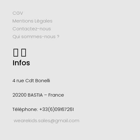
CGV
Mentions Légales
Contactez-nous
Qui sommes-nous ?
Infos
4 rue Cdt
Bonelli
20200 BASTIA – France
Téléphone: +33(6)09167261
wearekids.sales@gmail.com