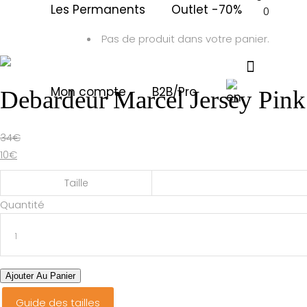
Les Permanents
Outlet -70%
0
Pas de produit dans votre panier.
Mon compte
B2B/Pro
Debardeur Marcel Jersey Pin
34
€
10
€
Taille
Debardeur
Quantité
Marcel
Jersey
Pink
Crush
Ajouter Au Panier
Dolphin
Guide des tailles
quantité