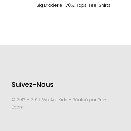
de
prix :
Big Braderie -70%
,
Tops, Tee-Shirts
prix :
54€
16€
à
à
74€
22€
Suivez-Nous
© 2017 – 2021 We Are Kids – Réalisé par
Pro-
Ecom