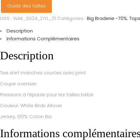
Guide des tailles
UGS :
WAK_SS24_DYL_01
Catégories :
Big Braderie -70%
,
Tops
Description
Informations Complémentaires
Description
Tee shirt manches courtes avec print
Coupe oversize
Pressions à l’épaule pour les tailles bébé
Couleur: White Birds Allover
Jersey, 100% Coton Bio
Informations complémentaire