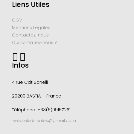
Liens Utiles
CGV
Mentions Légales
Contactez-nous
Qui sommes-nous ?
Infos
4 rue Cdt
Bonelli
20200 BASTIA – France
Téléphone: +33(6)09167261
wearekids.sales@gmail.com