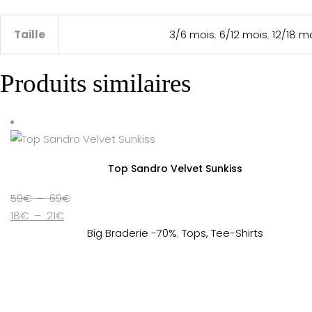
Taille
3/6 mois
,
6/12 mois
,
12/18 m
Produits similaires
Top Sandro Velvet Sunkiss
Plage
59
€
–
69
€
Plage
de
18
€
–
21
€
de
prix :
Big Braderie -70%
,
Tops, Tee-Shirts
prix :
59€
18€
à
à
69€
21€