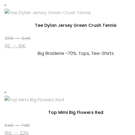
Tee Dylan Jersey Green Crush Tennis
Plage
38
€
–
54
€
Plage
de
11
€
–
16
€
de
prix :
Big Braderie -70%
,
Tops, Tee-Shirts
prix :
38€
11€
à
à
54€
16€
Top Mimi Big Flowers Red
Plage
54
€
–
74
€
Plage
de
16
€
–
22
€