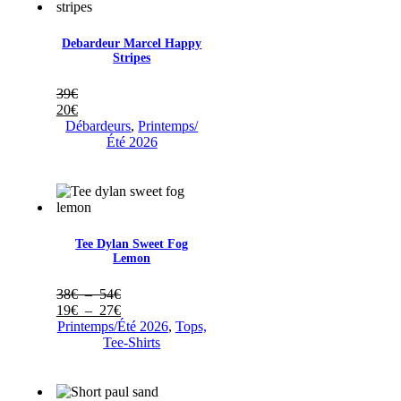
Debardeur Marcel Happy
Stripes
39
€
20
€
Débardeurs
,
Printemps/
Été 2026
Tee Dylan Sweet Fog
Lemon
Plage
38
€
–
54
€
de
Plage
19
€
–
27
€
prix :
de
Printemps/Été 2026
,
Tops,
38€
prix :
Tee-Shirts
à
19€
54€
à
27€