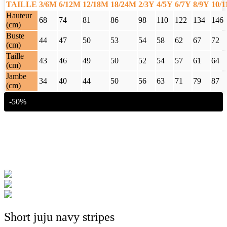
TAILLE
3/6M
6/12M
12/18M
18/24M
2/3Y
4/5Y
6/7Y
8/9Y
10/
Hauteur
68
74
81
86
98
110
122
134
146
(cm)
Buste
44
47
50
53
54
58
62
67
72
(cm)
Taille
43
46
49
50
52
54
57
61
64
(cm)
Jambe
34
40
44
50
56
63
71
79
87
(cm)
-50%
Short juju navy stripes