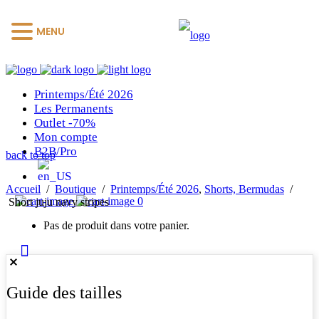
MENU
Printemps/Été 2026
Les Permanents
Outlet -70%
Mon compte
B2B/Pro
back to top
Accueil
/
Boutique
/
Printemps/Été 2026
,
Shorts, Bermudas
/
0
Short juju navy stripes
Pas de produit dans votre panier.
Guide des tailles