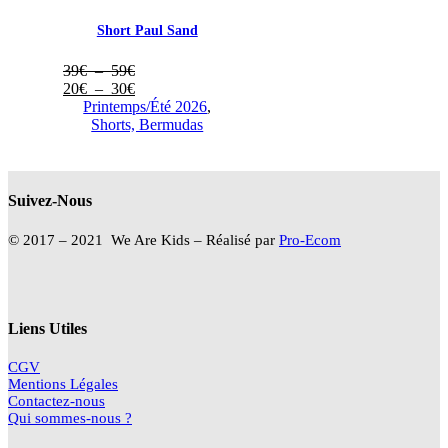
Short Paul Sand
Plage
39
€
–
59
€
de
Plage
20
€
–
30
€
prix :
de
Printemps/Été 2026
,
39€
prix :
Shorts, Bermudas
à
20€
59€
à
30€
Suivez-Nous
© 2017 – 2021 We Are Kids – Réalisé par
Pro-Ecom
Liens Utiles
CGV
Mentions Légales
Contactez-nous
Qui sommes-nous ?