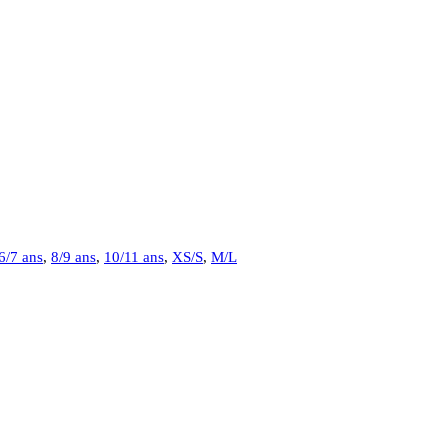
6/7 ans
,
8/9 ans
,
10/11 ans
,
XS/S
,
M/L