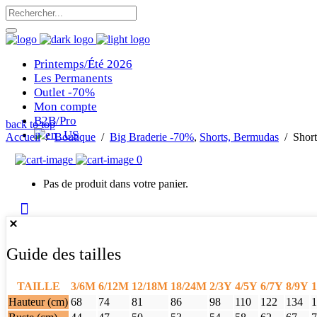
Printemps/Été 2026
Les Permanents
Outlet -70%
Mon compte
B2B/Pro
back to top
Accueil
/
Boutique
/
Big Braderie -70%
,
Shorts, Bermudas
/
Short
0
Pas de produit dans votre panier.
Guide des tailles
TAILLE
3/6M
6/12M
12/18M
18/24M
2/3Y
4/5Y
6/7Y
8/9Y
1
Hauteur (cm)
68
74
81
86
98
110
122
134
1