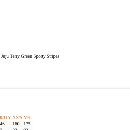
 Juju Terry Green Sporty Stripes
0/11Y
XS/S
M/L
46
160
175