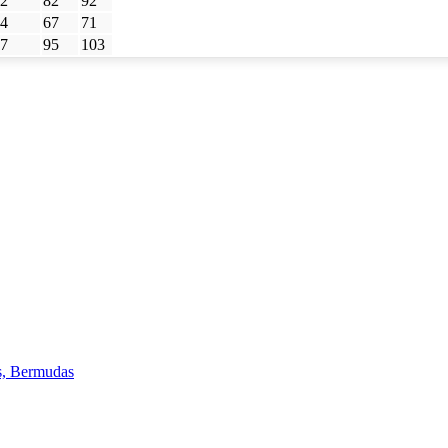
2
82
92
4
67
71
7
95
103
s, Bermudas