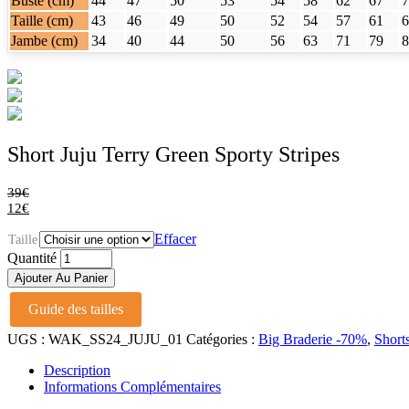
Buste (cm)
44
47
50
53
54
58
62
67
7
Taille (cm)
43
46
49
50
52
54
57
61
6
Jambe (cm)
34
40
44
50
56
63
71
79
8
Short Juju Terry Green Sporty Stripes
39
€
12
€
Effacer
Taille
Short
Quantité
Juju
Ajouter Au Panier
Terry
Green
Guide des tailles
Sporty
Stripes
UGS :
WAK_SS24_JUJU_01
Catégories :
Big Braderie -70%
,
Short
quantité
Description
Informations Complémentaires