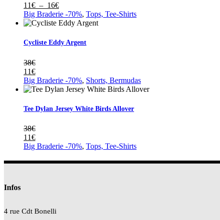
de
Plage
11
€
–
16
€
prix :
de
Big Braderie -70%
,
Tops, Tee-Shirts
38€
prix :
à
11€
54€
à
Cycliste Eddy Argent
16€
38
€
11
€
Big Braderie -70%
,
Shorts, Bermudas
Tee Dylan Jersey White Birds Allover
38
€
11
€
Big Braderie -70%
,
Tops, Tee-Shirts
Infos
4 rue Cdt
Bonelli