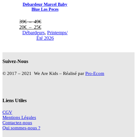
Debardeur Marcel Baby
Blue Los Peces
Plage
39
€
–
49
€
de
Plage
20
€
–
25
€
prix :
de
Débardeurs
,
Printemps/
39€
prix :
Été 2026
à
20€
49€
à
25€
Suivez-Nous
© 2017 – 2021 We Are Kids – Réalisé par
Pro-Ecom
Liens Utiles
CGV
Mentions Légales
Contactez-nous
Qui sommes-nous ?