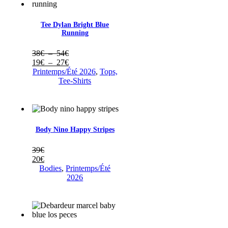
Tee Dylan Bright Blue
Running
Plage
38
€
–
54
€
de
Plage
19
€
–
27
€
prix :
de
Printemps/Été 2026
,
Tops,
38€
prix :
Tee-Shirts
à
19€
54€
à
27€
Body Nino Happy Stripes
39
€
20
€
Bodies
,
Printemps/Été
2026