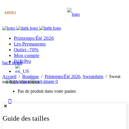
MENU
Printemps/Été 2026
Les Permanents
Outlet -70%
Mon compte
B2B/Pro
back to top
Accueil
/
Boutique
/
Printemps/Été 2026
,
Sweatshirts
/
Sweat
0
nat dolce vita stripes
Pas de produit dans votre panier.
Guide des tailles