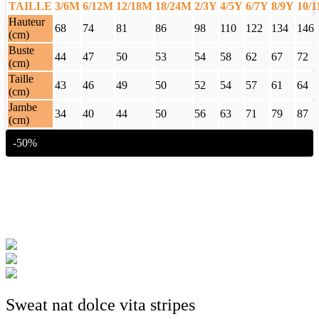
TAILLE
3/6M
6/12M
12/18M
18/24M
2/3Y
4/5Y
6/7Y
8/9Y
10/
Hauteur
68
74
81
86
98
110
122
134
146
(cm)
Buste
44
47
50
53
54
58
62
67
72
(cm)
Taille
43
46
49
50
52
54
57
61
64
(cm)
Jambe
34
40
44
50
56
63
71
79
87
(cm)
-50%
Sweat nat dolce vita stripes