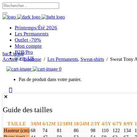
Printemps/Été 2026
Les Permanents
Outlet -70%
Mon compte
B2B/Pro
back to top
Accueil
/
Boutique
/
Les Permanents
,
Sweat-shirts
/
Sweat Tony A
0
Pas de produit dans votre panier.
Guide des tailles
TAILLE
3/6M
6/12M
12/18M
18/24M
2/3Y
4/5Y
6/7Y
8/9Y
1
Hauteur (cm)
68
74
81
86
98
110
122
134
1