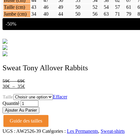
Buste (cm)
44
47
50
53
54
58
62
67
7
Taille (cm)
43
46
49
50
52
54
57
61
6
Jambe (cm)
34
40
44
50
56
63
71
79
8
-50%
Sweat Tony Allover Rabbits
Plage
59
€
–
69
€
de
Plage
30
€
–
35
€
prix :
de
59€
prix :
Effacer
Taille
à
30€
Sweat
Quantité
69€
à
Tony
Ajouter Au Panier
Allover
35€
Rabbits
Guide des tailles
quantité
UGS :
AW2526-39
Catégories :
Les Permanents
,
Sweat-shirts