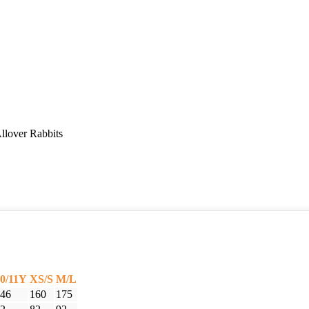
llover Rabbits
0/11Y
XS/S
M/L
46
160
175