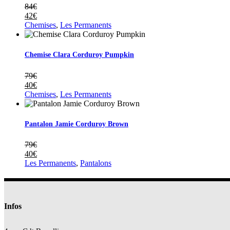
84
€
42
€
Chemises
,
Les Permanents
Chemise Clara Corduroy Pumpkin
79
€
40
€
Chemises
,
Les Permanents
Pantalon Jamie Corduroy Brown
79
€
40
€
Les Permanents
,
Pantalons
Infos