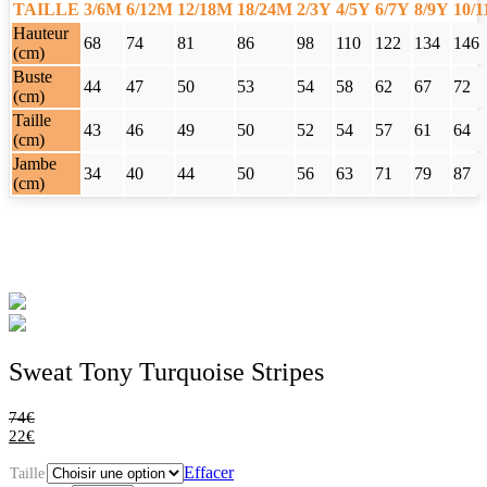
TAILLE
3/6M
6/12M
12/18M
18/24M
2/3Y
4/5Y
6/7Y
8/9Y
10/
Hauteur
68
74
81
86
98
110
122
134
146
(cm)
Buste
44
47
50
53
54
58
62
67
72
(cm)
Taille
43
46
49
50
52
54
57
61
64
(cm)
Jambe
34
40
44
50
56
63
71
79
87
(cm)
Sweat Tony Turquoise Stripes
74
€
22
€
Effacer
Taille