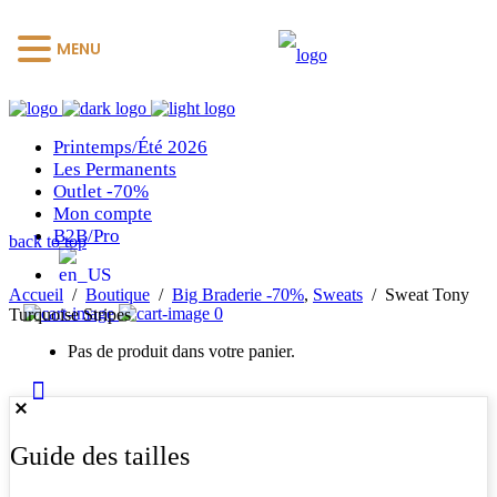
MENU
Printemps/Été 2026
Les Permanents
Outlet -70%
Mon compte
B2B/Pro
back to top
Accueil
/
Boutique
/
Big Braderie -70%
,
Sweats
/
Sweat Tony
0
Turquoise Stripes
Pas de produit dans votre panier.
Guide des tailles