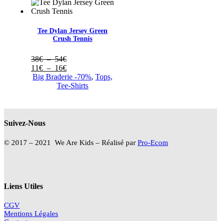
49€
à
15€
Tee Dylan Jersey Green
Crush Tennis
Plage
38
€
–
54
€
de
Plage
11
€
–
16
€
prix :
de
Big Braderie -70%
,
Tops,
38€
prix :
Tee-Shirts
à
11€
54€
à
16€
Suivez-Nous
© 2017 – 2021 We Are Kids – Réalisé par
Pro-Ecom
Liens Utiles
CGV
Mentions Légales