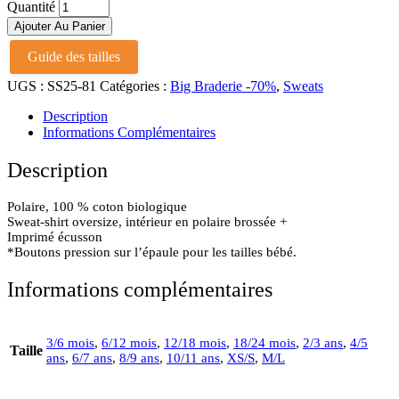
Sweat
Quantité
Tony
Ajouter Au Panier
Turquoise
Stripes
Guide des tailles
quantité
UGS :
SS25-81
Catégories :
Big Braderie -70%
,
Sweats
Description
Informations Complémentaires
Description
Polaire, 100 % coton biologique
Sweat-shirt oversize, intérieur en polaire brossée +
Imprimé écusson
*Boutons pression sur l’épaule pour les tailles bébé.
Informations complémentaires
3/6 mois
,
6/12 mois
,
12/18 mois
,
18/24 mois
,
2/3 ans
,
4/5
Taille
ans
,
6/7 ans
,
8/9 ans
,
10/11 ans
,
XS/S
,
M/L