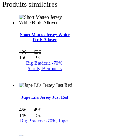
Produits similaires
Short Matteo Jersey White
Birds Allover
Plage
49
€
–
63
€
de
Plage
15
€
–
19
€
prix :
de
Big Braderie -70%
,
49€
prix :
Shorts, Bermudas
à
15€
63€
à
19€
Jupe Lila Jersey Just Red
Plage
45
€
–
49
€
de
Plage
14
€
–
15
€
prix :
de
Big Braderie -70%
,
Jupes
45€
prix :
à
14€