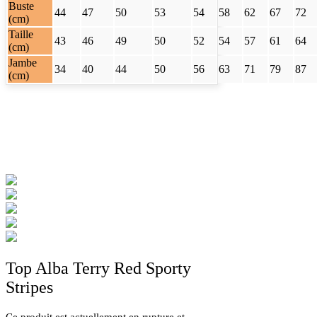
Buste
44
47
50
53
54
58
62
67
72
(cm)
Taille
43
46
49
50
52
54
57
61
64
(cm)
Jambe
34
40
44
50
56
63
71
79
87
(cm)
Top Alba Terry Red Sporty
Stripes
Ce produit est actuellement en rupture et