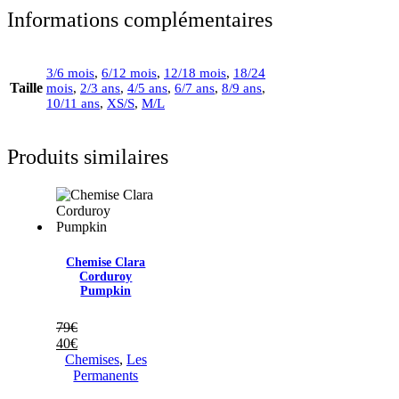
Informations complémentaires
3/6 mois
,
6/12 mois
,
12/18 mois
,
18/24
Taille
mois
,
2/3 ans
,
4/5 ans
,
6/7 ans
,
8/9 ans
,
10/11 ans
,
XS/S
,
M/L
Produits similaires
Chemise Clara
Corduroy
Pumpkin
79
€
40
€
Chemises
,
Les
Permanents