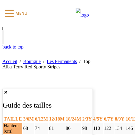
MENU
back to top
Accueil
/
Boutique
/
Les Permanents
/
Top
Alba Terry Red Sporty Stripes
Guide des tailles
TAILLE
3/6M
6/12M
12/18M
18/24M
2/3Y
4/5Y
6/7Y
8/9Y
10/
Hauteur
68
74
81
86
98
110
122
134
146
(cm)