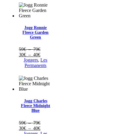
Jogg Ronnie
Fleece Garden
Green
Plage
59
€
–
79
€
de
Plage
30
€
–
40
€
prix :
de
Joggers
,
Les
59€
prix :
Permanents
à
30€
79€
à
40€
Jogg Charles
Fleece Midnight
Blue
Plage
59
€
–
79
€
de
Plage
30
€
–
40
€
prix :
de
Joggers
,
Les