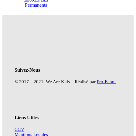
59€
prix :
Permanents
à
30€
79€
à
40€
Suivez-Nous
© 2017 – 2021 We Are Kids – Réalisé par
Pro-Ecom
Liens Utiles
CGV
Mentions Légales