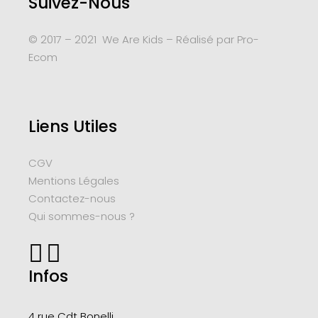
Suivez-Nous
© 2017 – 2021 We Are Kids – Réalisé par
Pro-
Ecom
Liens Utiles
CGV
Mentions Légales
Contactez-nous
Qui sommes-nous ?
Infos
4 rue Cdt
Bonelli