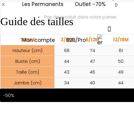
Les Permanents
Outlet -70%
0
Pas de produit dans votre panier.
Guide des tailles
TAILLE
Mon compte
3/6M
B2B/Pro
6/12M
12/18M
Hauteur (cm)
68
74
81
Buste (cm)
44
47
50
Taille (cm)
43
46
49
Jambe (cm)
34
40
44
-50%