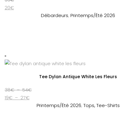
20
€
Débardeurs
,
Printemps/Été 2026
Tee Dylan Antique White Les Fleurs
Plage
38
€
–
54
€
Plage
de
19
€
–
27
€
de
prix :
Printemps/Été 2026
,
Tops, Tee-Shirts
prix :
38€
19€
à
à
54€
27€