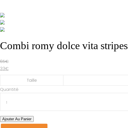
Combi romy dolce vita stripes
65
€
33
€
Taille
Combi
Quantité
romy
dolce
vita
stripes
Ajouter Au Panier
quantité