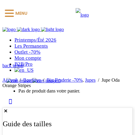
MENU
Printemps/Été 2026
Les Permanents
Outlet -70%
Mon compte
B2B/Pro
back to top
Accueil
/
Boutique
/
Big Braderie -70%
,
Jupes
/
Jupe Oda
0
Orange Stripes
Pas de produit dans votre panier.
Guide des tailles