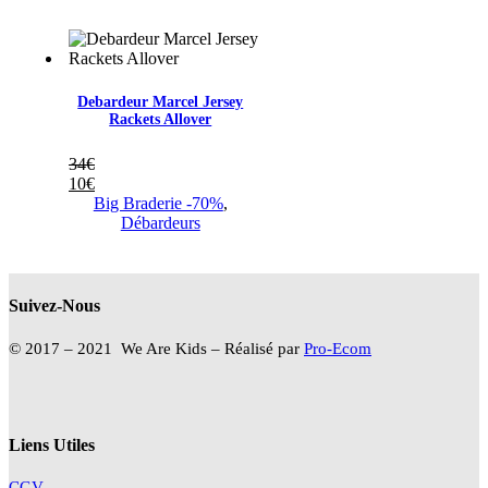
54€
à
16€
Debardeur Marcel Jersey
Rackets Allover
34
€
10
€
Big Braderie -70%
,
Débardeurs
Suivez-Nous
© 2017 – 2021 We Are Kids – Réalisé par
Pro-Ecom
Liens Utiles
CGV