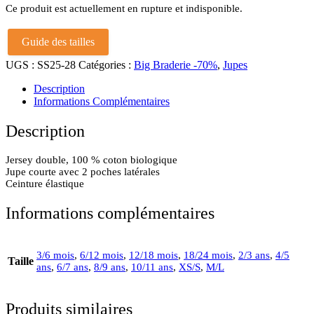
Ce produit est actuellement en rupture et indisponible.
Guide des tailles
UGS :
SS25-28
Catégories :
Big Braderie -70%
,
Jupes
Description
Informations Complémentaires
Description
Jersey double, 100 % coton biologique
Jupe courte avec 2 poches latérales
Ceinture élastique
Informations complémentaires
3/6 mois
,
6/12 mois
,
12/18 mois
,
18/24 mois
,
2/3 ans
,
4/5
Taille
ans
,
6/7 ans
,
8/9 ans
,
10/11 ans
,
XS/S
,
M/L
Produits similaires