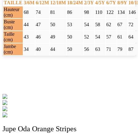
TAILLE
3/6M
6/12M
12/18M
18/24M
2/3Y
4/5Y
6/7Y
8/9Y
10/
Hauteur
68
74
81
86
98
110
122
134
146
(cm)
Buste
44
47
50
53
54
58
62
67
72
(cm)
Taille
43
46
49
50
52
54
57
61
64
(cm)
Jambe
34
40
44
50
56
63
71
79
87
(cm)
Jupe Oda Orange Stripes