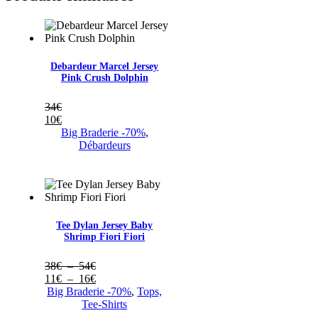
Debardeur Marcel Jersey
Pink Crush Dolphin
34
€
10
€
Big Braderie -70%
,
Débardeurs
Tee Dylan Jersey Baby
Shrimp Fiori Fiori
Plage
38
€
–
54
€
de
Plage
11
€
–
16
€
prix :
de
Big Braderie -70%
,
Tops,
38€
prix :
Tee-Shirts
à
11€