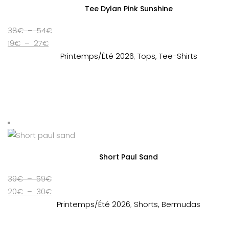
Tee Dylan Pink Sunshine
Plage
38
€
–
54
€
Plage
de
19
€
–
27
€
de
prix :
Printemps/Été 2026
,
Tops, Tee-Shirts
prix :
38€
19€
à
à
54€
27€
Short Paul Sand
Plage
39
€
–
59
€
de
Plage
20
€
–
30
€
prix :
de
Printemps/Été 2026
,
Shorts, Bermudas
39€
prix :