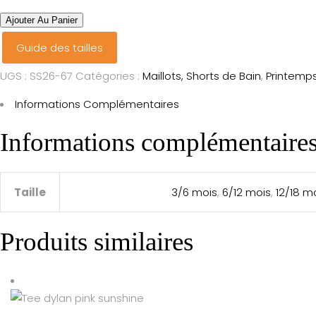
green
Ajouter Au Panier
palms
Guide des tailles
quantité
UGS :
SS26-67
Catégories :
Maillots, Shorts de Bain
,
Printemp
Informations Complémentaires
Informations complémentaire
Taille
3/6 mois
,
6/12 mois
,
12/18 m
Produits similaires