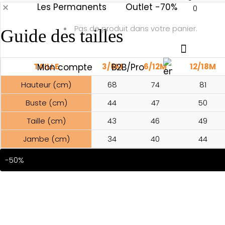
Les Permanents
Outlet -70%
0
Pas de produit dans votre panier.
Guide des tailles
TAILLE
Mon compte
3/6M
B2B/Pro
6/12M
12/18M
Hauteur (cm)
68
74
81
Buste (cm)
44
47
50
Taille (cm)
43
46
49
Jambe (cm)
34
40
44
-50%