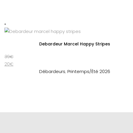
à
20€
59€
à
30€
Debardeur Marcel Happy Stripes
39
€
20
€
Débardeurs
,
Printemps/Été 2026